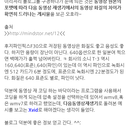
이리저리 블로그를 구경하다가 눈에 띄는 것은
동영상 원본의
포맷에 따라 다음 동영상 재생기에서의 동영상 화질의 차이가
확연히 드러나는 게시물
을 보곤 오호라~
출처
>>
http://mindstor.net/12
<<
후지파인픽스F30으로 저장된 동영상은 화질도 좋고 음성도 좋
다. 하지만 용량이 장난이 아닌다. 640옵션으로 한 일분여 찍으
면 백메가가 훌쩍 넘어버린다. ㅋ 회사의 소니 T-3 역시
160,640(표준),640(파인)이 있는데 이 역시 파인으로 녹화시
엔 512 카드가 6분 정도에, 표준으로 녹화시엔 22분정도가 된
다. 화질은 640 표준도 별로, 파인이 낫다.
덕분에 동영상 재 코딩 하는 바닥이라는 프로그램을 사용해서
코딩을 하게 되는데 압축 설정을 선택하는데 있어서 wmv8,혹
은 wmv7로 하려고 했었는데,
다음동영상재생기
로 돌려본 예
시를 보고는
Xvid
로 해야겠다는 생각이 들었다.
블로그 덕분에 좋은 정보 얻고 간다. ^^;